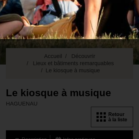
Accueil
Découvrir
Lieux et bâtiments remarquables
Le kiosque à musique
Le kiosque à musique
HAGUENAU
Retour
à la liste