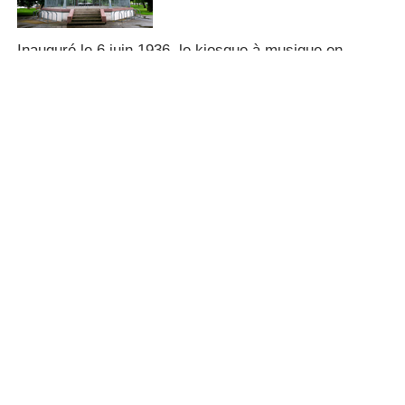
Inauguré le 6 juin 1936, le kiosque à musique en
bordure du parc de la gare de Haguenau, est un projet
qui date du Second Empire. Il devait alors permettre à
l’orchestre de la garnison de se produire en public. De
nos jours, il n’est plus guère utilisé, mais a été vu
dans le monde entier grâce à une mini-série.
Longtemps envisagée sur la place du Maire-Guntz,
entre le théâtre et la poste, la construction d’un
kiosque à musique à Haguenau prend forme après la
Première Guerre mondiale, lorsque l’architecte de la
Ville Adolphe Dollmeyer fait réaliser une maquette.
Celle-ci trône pendant quelques années dans la salle
des séances de l’hôtel de ville. Mais la municipalité se
refuse alors à une «Luxusausgabe », une dépense
somptuaire.
Construit par des chômeurs
Finalement, sous l’impulsion de plusieurs associations
musicales qui organisent des fêtes et des concerts, 18