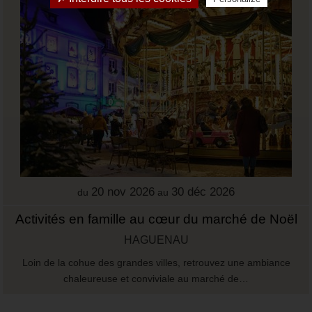
20 nov 2026
30 déc 2026
du
au
Activités en famille au cœur du marché de Noël
HAGUENAU
Loin de la cohue des grandes villes, retrouvez une ambiance
chaleureuse et conviviale au marché de…