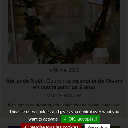
08 nov 2026
le
Atelier de Noël : Couronne calendrier de l’Avent
en duo (à partir de 9 ans)
VAL DE MODER
Il est temps de préparer votre calendrier de l'avent, vous avez
This site uses cookies and gives you control over what you
envie d'un peu de poésie…
want to activate
✓ OK, accept all
✗ Interdire tous les cookies
Personalize