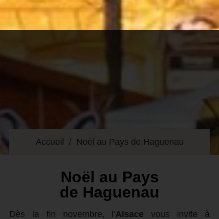
Accueil
Noël au Pays de Haguenau
Noël au Pays
de Haguenau
Dès la fin novembre, l’
Alsace
vous invite à