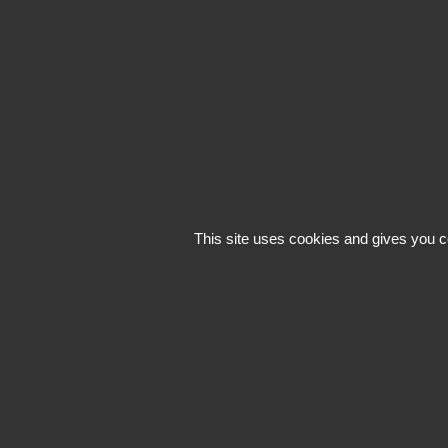
This site uses cookies and gives you c