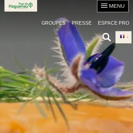
Aller
au
contenu
GROUPES
PRESSE
ESPACE PRO
principal