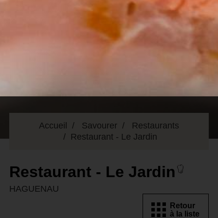
Accueil
Savourer
Restaurants
Restaurant - Le Jardin
Restaurant - Le Jardin
HAGUENAU
Retour
à la liste