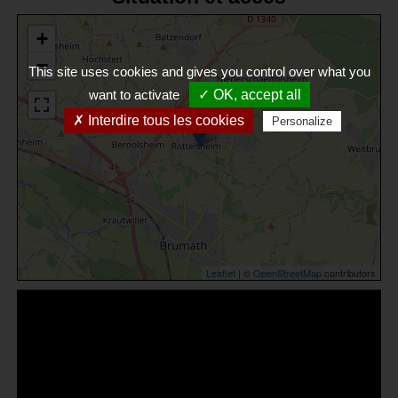
+
−
This site uses cookies and gives you control over what you
want to activate
✓ OK, accept all
✗ Interdire tous les cookies
Personalize
Leaflet
| ©
OpenStreetMap
contributors