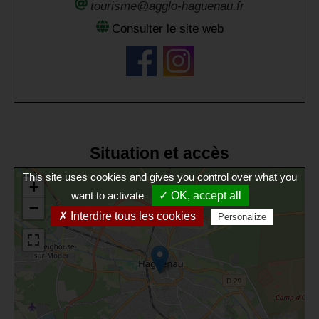
tourisme@agglo-haguenau.fr
Consulter le site web
Situation et accès
This site uses cookies and gives you control over what you
+
want to activate
✓ OK, accept all
−
✗ Interdire tous les cookies
Personalize