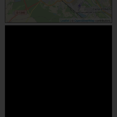
Leaflet
| ©
OpenStreetMap
contributors