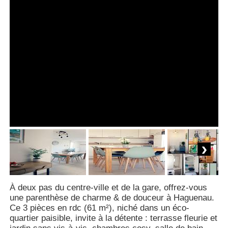
Next
À deux pas du centre-ville et de la gare, offrez-vous
une parenthèse de charme & de douceur à Haguenau.
Ce 3 pièces en rdc (61 m²), niché dans un éco-
quartier paisible, invite à la détente : terrasse fleurie et