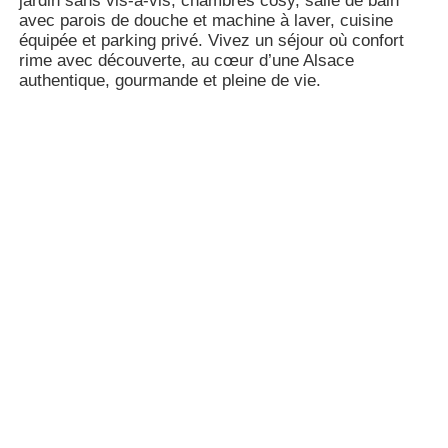
jardin sans vis-à-vis, chambres cosy, salle de bain
avec parois de douche et machine à laver, cuisine
équipée et parking privé. Vivez un séjour où confort
rime avec découverte, au cœur d’une Alsace
authentique, gourmande et pleine de vie.
Le logement
Capacité
2 chambres
Capacité en nombre de personne
6
Equipements intérieurs/extérieurs de
l’établissement
Equipements intérieurs
Coin cuisine / kitchenette
Congélateur
Cuisine équipée