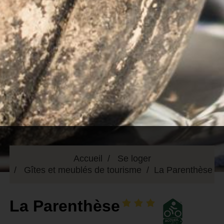
Accueil
Se loger
Gîtes et meublés de tourisme
La Parenthèse
La Parenthèse