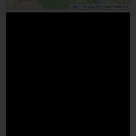
Leaflet
| ©
OpenStreetMap
contributors