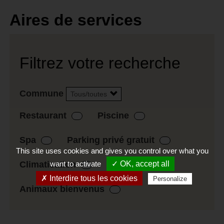
Aires de services
Filtrez votre recherche
Commune
Restaurant
Piscine
Spa
Parking privé gratuit
This site uses cookies and gives you control over what you
want to activate
✓ OK, accept all
Climatisation
✗ Interdire tous les cookies
Personalize
Animaux bienvenus