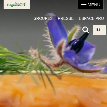
Aller
au
contenu
GROUPES
PRESSE
ESPACE PRO
principal