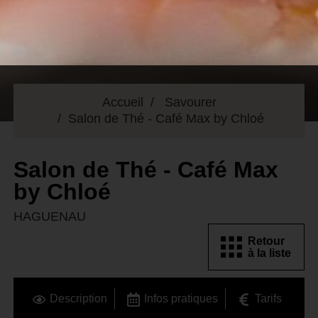
Accueil
Savourer
Salon de Thé - Café Max by Chloé
Salon de Thé - Café Max
by Chloé
HAGUENAU
Retour
à la liste
Description
Infos pratiques
Tarifs