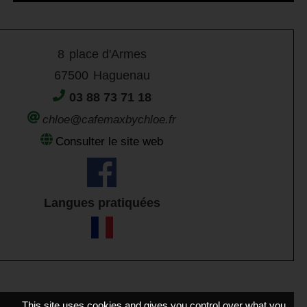
8
place d'Armes
67500
Haguenau
03 88 73 71 18
chloe@cafemaxbychloe.fr
Consulter le site web
Langues pratiquées
This site uses cookies and gives you control over what you