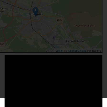
Leaflet
| ©
OpenStreetMap
contributors