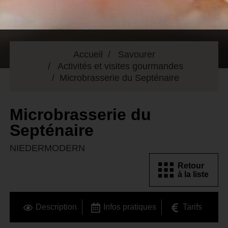
Accueil
Savourer
Activités et visites gourmandes
Microbrasserie du Septénaire
Microbrasserie du
Septénaire
NIEDERMODERN
Retour
à la liste
Description
Infos pratiques
Tarifs