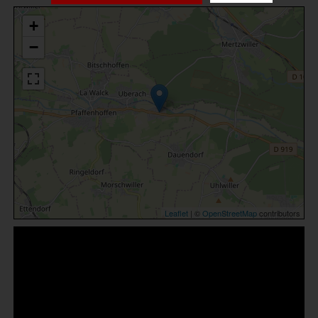
+
−
Leaflet
| ©
OpenStreetMap
contributors