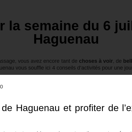
 la semaine du 6 jui
Haguenau
passage, vous avez encore tant de
choses à voir
, de
bel
nau vous souffle ici 4 conseils d’activités pour une jo
20
 de Haguenau et profiter de l’