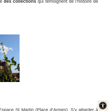
te
des collections
qui témoignent de l’histoire de
space St Martin (Place d’Armes). S’y attarder à