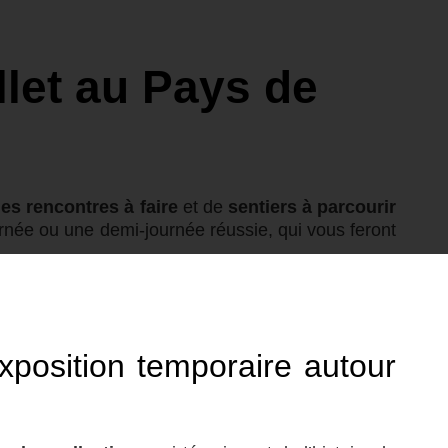
llet au Pays de
les rencontres à faire
et de
sentiers à parcourir
urnée ou une demi-journée réussie, qui vous feront
exposition temporaire autour