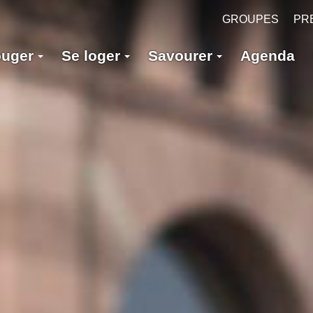
GROUPES
PR
ouger
Se loger
Savourer
Agenda