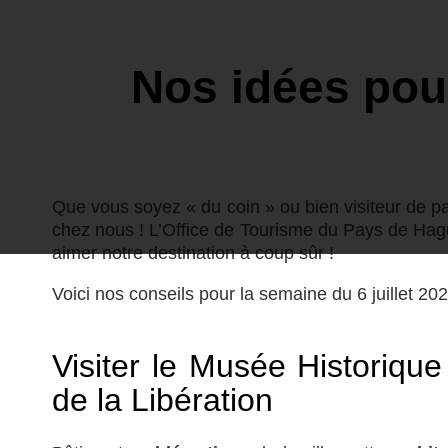
Nos idées pour
Que vous soyez « du coin » ou bien visiteur de 
chez nous ! L’Office de Tourisme du Pays de Hague
aimer notre destination à coup sûr !
Voici nos conseils pour la semaine du 6 juillet 20
Visiter le Musée Historique
de la Libération