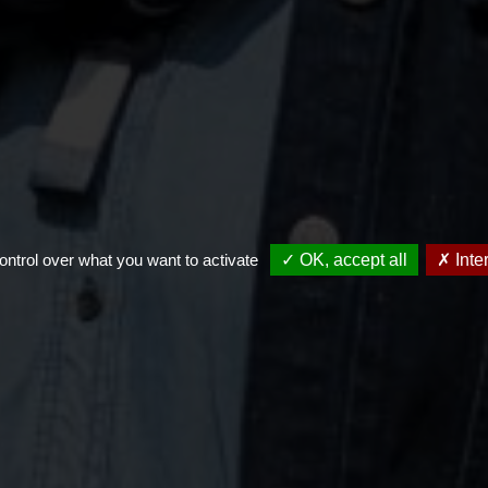
ontrol over what you want to activate
✓ OK, accept all
✗ Inte