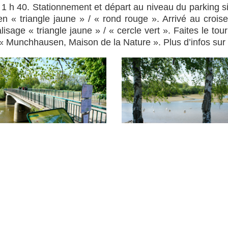
 1 h 40. Stationnement et départ au niveau du parking si
en « triangle jaune » / « rond rouge ». Arrivé au crois
alisage « triangle jaune » / « cercle vert ». Faites le t
s « Munchhausen, Maison de la Nature ». Plus d’infos sur
ez la
brochure
« 20 escapades au nord de l’Alsace 
Article rédigé par :
ffice de Tourisme
du Pays de Haguena