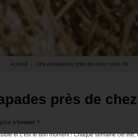
Accueil
Des escapades près de chez nous #6
apades près de chez
e pour
s’évader
?
ssible et c’est le bon moment ! Chaque semaine cet été