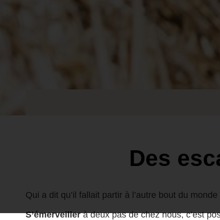
Des esc
Qui a dit qu’il fallait partir à l’autre bout du mond
S’émerveiller
à deux pas de chez nous, c’est po