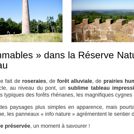
mmables » dans la Réserve Natur
au
e fait de
roseraies
, de
forêt alluviale
, de
prairies hu
cle, au niveau du pont, un
sublime tableau impress
les typiques des forêts rhénanes, les magnifiques cygnes
 des paysages plus simples en apparence, mais pourt
 les panneaux « info nature » agrémentent le sentier d’i
re préservée
, un moment à savourer !