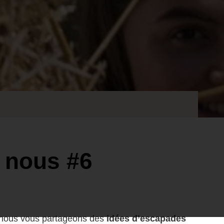
 nous #6
, nous vous partageons des
idées d’escapades