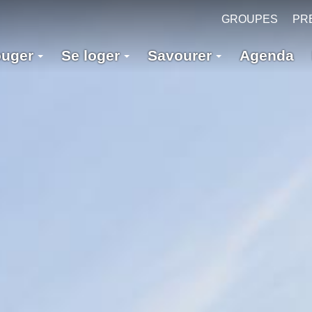
GROUPES
PR
ouger
Se loger
Savourer
Agenda