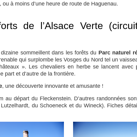
ace, ou à moins d’une heure de route de Haguenau.
orts de l’Alsace Verte (circ
e dizaine sommeillent dans les forêts du
Parc naturel 
prenable qui surplombe les Vosges du Nord tel un vaissea
châteaux ». Les chevaliers en herbe se lancent avec pl
art et d’autre de la frontière.
e
, une découverte innovante et amusante !
2 km au départ du Fleckenstein. D’autres randonnées sont
 Lutzelhardt, du Schoeneck et du Wineck). Fiches déta