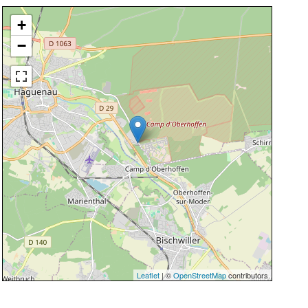
+
−
Leaflet
| ©
OpenStreetMap
contributors