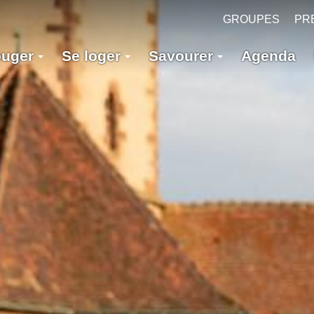
GROUPES
PR
ouger
Se loger
Savourer
Agenda