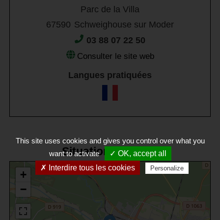
Parc de la Villa
67590
Schweighouse sur Moder
03 88 07 22 50
Consulter le site web
Langues pratiquées
This site uses cookies and gives you control over what you
Situation et accès
want to activate
✓ OK, accept all
✗ Interdire tous les cookies
Personalize
+
−