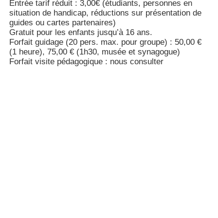
Entrée tarif réduit : 3,00€ (étudiants, personnes en
situation de handicap, réductions sur présentation de
guides ou cartes partenaires)
Gratuit pour les enfants jusqu’à 16 ans.
Forfait guidage (20 pers. max. pour groupe) : 50,00 €
(1 heure), 75,00 € (1h30, musée et synagogue)
Forfait visite pédagogique : nous consulter
Informations et services pratiques
Type de lieux à visiter
Musée et planétarium
Thématique(s) du musée
Histoire
Arts et traditions populaires
Ethnographie
Horaires d'accueil
Mai-sept : mer-dim 14-18h, oct-avr : mer-dim 14-17h
Formules de visites