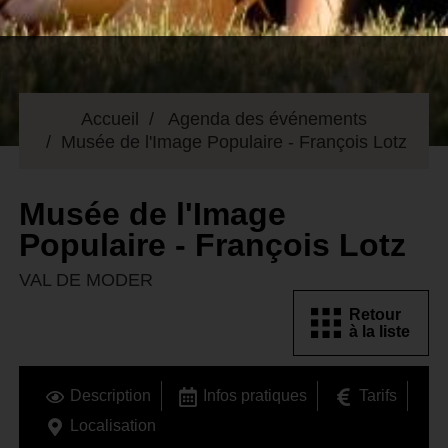
Accueil
Agenda des événements
Musée de l'Image Populaire - François Lotz
Musée de l'Image
Populaire - François Lotz
VAL DE MODER
Retour
à la liste
Description
Infos pratiques
Tarifs
Localisation