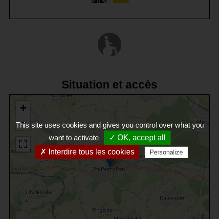
Situation et accès
+
−
This site uses cookies and gives you control over what you
want to activate
✓ OK, accept all
✗ Interdire tous les cookies
Personalize