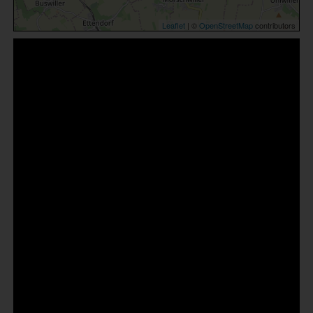
Leaflet
| ©
OpenStreetMap
contributors