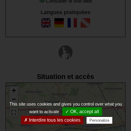
Consulter le site web
Langues pratiquées
Situation et accès
+
−
This site uses cookies and gives you control over what you
want to activate
✓ OK, accept all
✗ Interdire tous les cookies
Personalize