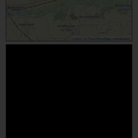
Leaflet
| ©
OpenStreetMap
contributors