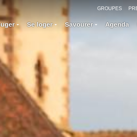
GROUPES
PR
ouger
Se loger
Savourer
Agenda