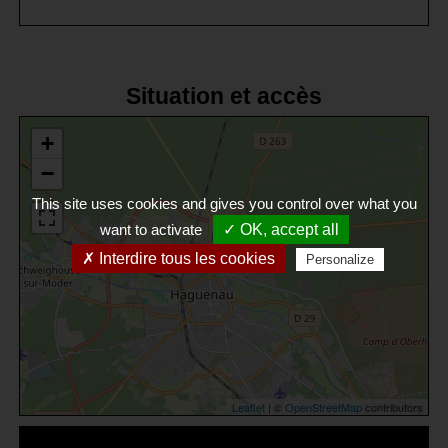
Situation et accès
+
−
This site uses cookies and gives you control over what you
want to activate
✓ OK, accept all
✗ Interdire tous les cookies
Personalize
Leaflet
| ©
OpenStreetMap
contributors