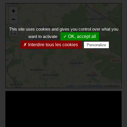
+
−
This site uses cookies and gives you control over what you
want to activate
✓ OK, accept all
✗ Interdire tous les cookies
Personalize
Leaflet
| ©
OpenStreetMap
contributors