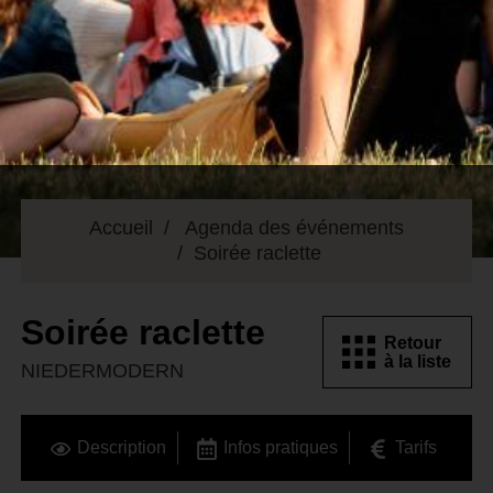
Accueil
Agenda des événements
Soirée raclette
Soirée raclette
Retour
à la liste
NIEDERMODERN
Description
Infos pratiques
Tarifs