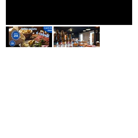
La tant attendue soirée raclette est de retour !
- Raclette à la meule de chez Mathieu à Neubourg (à
volonté !)
- Pommes de terre (à volonté !)
- Cornichons
- Plateau de charcuteries assorties (env. 100g / pers.)
de la boucherie Fechter
Informations et services pratiques
Type d'événement