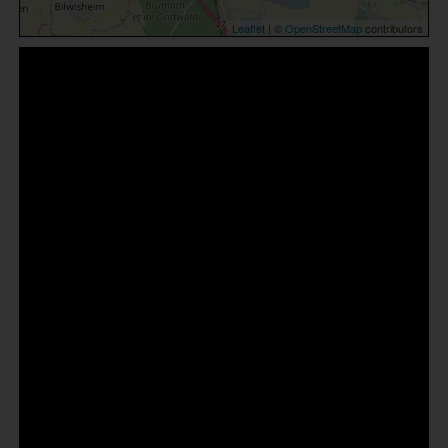
Leaflet
| ©
OpenStreetMap
contributors