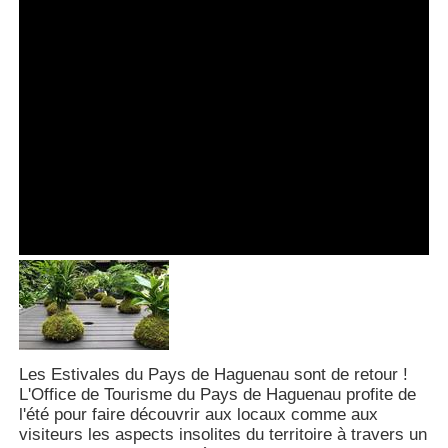
Les Estivales du Pays de Haguenau sont de retour !
L'Office de Tourisme du Pays de Haguenau profite de
l'été pour faire découvrir aux locaux comme aux
visiteurs les aspects insolites du territoire à travers un