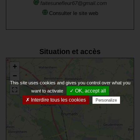
faitesunefleur67@gmail.com
Consulter le site web
Situation et accès
+
−
This site uses cookies and gives you control over what you
want to activate
✓ OK, accept all
✗ Interdire tous les cookies
Personalize