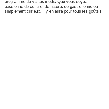
programme de visites inédit. Que vous soyez
passionné de culture, de nature, de gastronomie ou
simplement curieux, il y en aura pour tous les goûts !
Venez apprendre à créer votre Kokedama, art végétal
japonais !
Cet art consiste à créer une boule autour d'une plante
d'intérieur pour remplacer le pot et réaliser une œuvre
zen originale. Il y aura un choix de plantes tropicales
variées. Les mains dans la terre, vous vous
reconnecterez à la nature et fabriquerez votre boule
de mousse autour d'une plante verte de votre choix.
Détente garantie ! Tous les conseils vous seront
prodigués pour faire grandir votre plante d'intérieur
chez vous.
Informations et services pratiques
Durée
2h
Type d'événement
Artisanat/démonstration de savoir faire